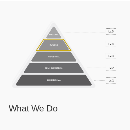
What We Do
——