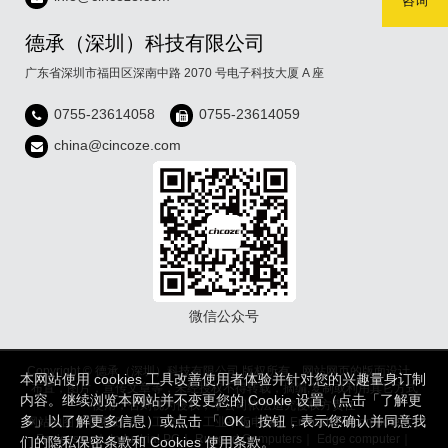
咨询
德承（深圳）科技有限公司
广东省深圳市福田区深南中路 2070 号电子科技大厦 A 座
0755-23614058
0755-23614059
china@cincoze.com
微信公众号
Copyright © 德承（深圳）科技有限公司 版权所有，网站网页的版面设计，
本网站使用 cookies 工具改善使用者体验并针对您的兴趣量身订制
布置，图片，宣传文章等，未经授权不得转载，摘编,复制或利用其它方式
内容。继续浏览本网站并不变更您的 Cookie 设置（点击「了解更
使用，否则视为侵权，本公司依法追究侵权方责任
多」以了解更多信息）或点击 「 OK」按钮，表示您确认并同意我
网站地图
｜
隐私政策
｜
工控机
｜
工业平板电脑
｜
Embedded computers
｜
Fanless pc
｜
Industrial PC
｜
Rugged Computers
｜
Edge computer
｜
们的隐私保密条款和 Cookies 使用条款。