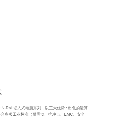
线
的 DIN-Rail 嵌入式电脑系列，以三大优势 : 出色的运算
亦符合多项工业标准（耐震动、抗冲击、EMC、安全