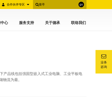
合作伙伴专区
go
闻中心
服务支持
关于德承
联络我们
业务
咨询
案。旗下产品线包括强固型嵌入式工业电脑、工业平板电
仓储物流为最。