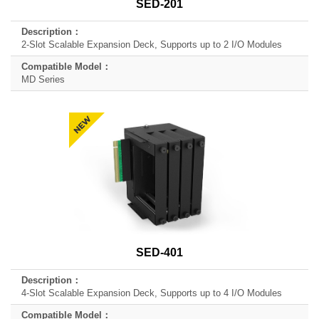
SED-201
Description
Compatible
2-Slot Scalable Expansion Deck, Supports up to 2 I/O Modules
Model
MD Series
SED-401
4-Slot Scalable Expansion Deck, Supports up to 4 I/O Modules