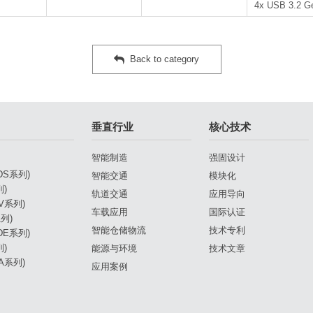
4x USB 3.2 G
Back to category
垂直行业
核心技术
智能制造
强固设计
(DS系列)
智能交通
模块化
列)
轨道交通
应用导向
DV系列)
车载应用
国际认证
列)
智能仓储物流
技术专利
(DE系列)
列)
能源与环境
技术文章
DA系列)
应用案例