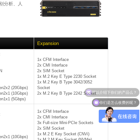
识别分析、人
Expansion
t
1x CFM Interface
2x CMI Interface
N
2x SIM Socket
1x M.2 Key E Type 2230 Socket
1x M.2 Key B Type 3042/3052
en2x2 (20Gbps)
Socket
可以介绍下你们的产品么？
en2x1 (10Gbps)
2x M.2 Key B Type 2242 Socket
en1x1 (5Gbps)
你们是怎么收费的呢？
1x CFM Interface
t
2x CMI Interface
3x Full-size Mini-PCIe Sockets
2x SIM Socket
1x M.2 E Key Socket (CNVi)
en2x1 (10Gbps)
1x M.2 M Key Socket (NVMe)