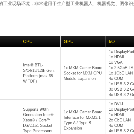
易于安装在狭小的工业现场环境，非常适用于生产型工业机器人、机器视觉、图像
CPU
GPU
I/O
1x DisplayPor
1x HDMI
1x VGA
Intel® BTL-
1x MXM Carrier Board
1x 2.5GbE LA
S/14/13/12th Gen.
Socket for MXM GPU
1x 1GbE LAN
Platform (max 65
Module Expansion
4x COM
W TDP)
1x USB 3.2 G
3x USB 3.2 G
4x USB 3.2 G
1x DVI-I
Supports 9/8th
1x DisplayPor
1x MXM Carrier Board
Generation Intel®
1x HDMI
Interface for MXM3.1
Xeon® / Core™
2x GbE LAN
Type A / Type B
LGA1151 Socket
4x COM
Expansion
Type Processors
4x USB 3.2 G