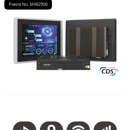
Patent No. M482908