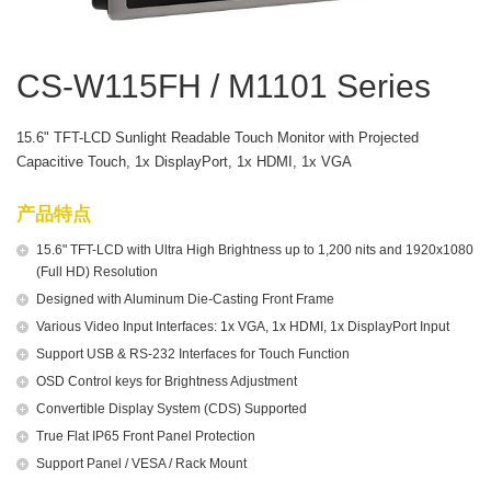
CS-W115FH / M1101 Series
15.6" TFT-LCD Sunlight Readable Touch Monitor with Projected
Capacitive Touch, 1x DisplayPort, 1x HDMI, 1x VGA
产品特点
15.6" TFT-LCD with Ultra High Brightness up to 1,200 nits and 1920x1080
(Full HD) Resolution
Designed with Aluminum Die-Casting Front Frame
Various Video Input Interfaces: 1x VGA, 1x HDMI, 1x DisplayPort Input
Support USB & RS-232 Interfaces for Touch Function
OSD Control keys for Brightness Adjustment
Convertible Display System (CDS) Supported
True Flat IP65 Front Panel Protection
Support Panel / VESA / Rack Mount